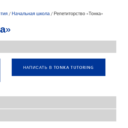
Студенческий совет
Технологии
тия
/
Начальная школа
/
Репетиторство «Тонка»
Тестирование и оценка
Транспорт
а»
НАПИСАТЬ В TONKA TUTORING