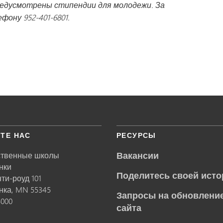
едусмотрены стипендии для молодежи. За
ону 952-401-6801.
ТЕ НАС
РЕСУРСЫ
Вакансии
ственные школы
нки
Поделитесь своей исто
нти-роуд 101
нка,
MN
55345
Запросы на обновление
5000
сайта