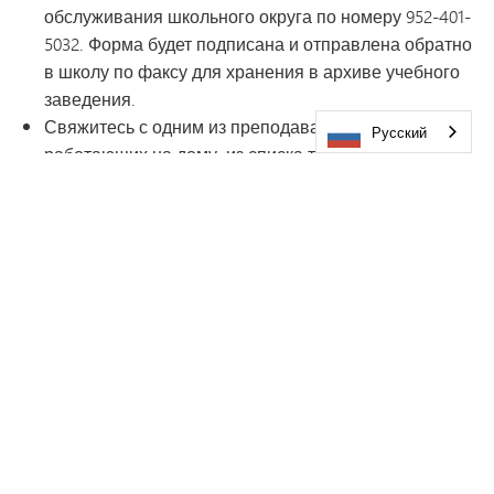
обслуживания школьного округа по номеру 952-401-
5032. Форма будет подписана и отправлена обратно
в школу по факсу для хранения в архиве учебного
заведения.
Свяжитесь с одним из преподавателей,
Русский
работающих на дому, из списка таких
преподавателей (если учитель общего или
специального образования учащегося не может
или не желает проводить занятия) и согласуйте
условия оказания услуг. Пожалуйста, предоставьте
преподавателю следующую информацию:
Имя (имена) учащегося и родителя (родителей) и
их номер(а) телефона.
Предполагаемая продолжительность
дистанционного обучения.
Контактное лицо из числа сотрудников, а также
номер телефона/адрес электронной почты.
Имя (имена) учителя и номер телефона для