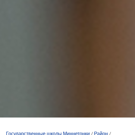
Государственные школы Миннетонки
/
Район
/