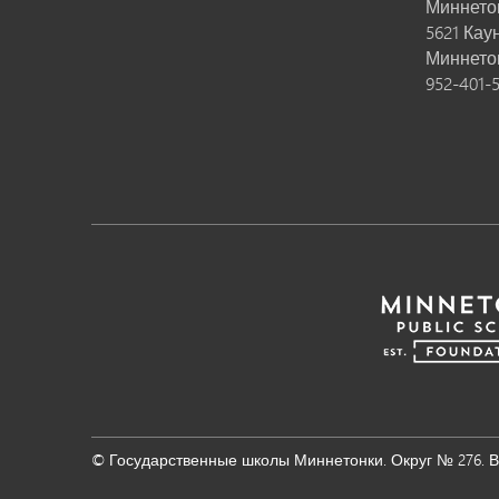
Миннето
5621 Кау
Миннето
952-401-
© Государственные школы Миннетонки. Округ № 276. 