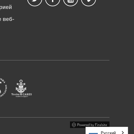
рией
 веб-
Русский