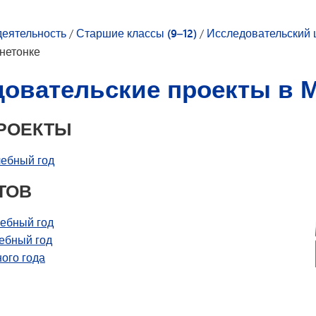
Студенческий совет
Технологии
деятельность
/
Старшие классы (9–12)
/
Исследовательский 
Тестирование и оценка
нетонке
Транспорт
довательские проекты в 
ПРОЕКТЫ
чебный год
ТОВ
чебный год
чебный год
ного года