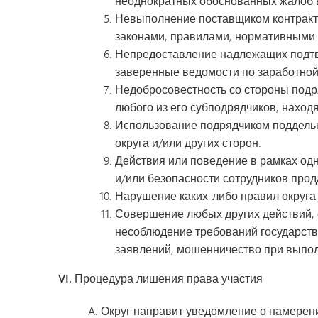
неоднократных обоснованных жалоб в
Невыполнение поставщиком контракт
законами, правилами, нормативными 
Непредоставление надлежащих подтв
заверенные ведомости по заработной 
Недобросовестность со стороны подря
любого из его субподрядчиков, наход
Использование подрядчиком поддельн
округа и/или других сторон.
Действия или поведение в рамках одн
и/или безопасности сотрудников прод
Нарушение каких-либо правил округа
Совершение любых других действий, с
несоблюдение требований государств
заявлений, мошенничество при выполн
VI. Процедура лишения права участия
Округ направит уведомление о намерени