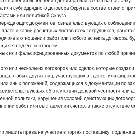
 отношении исполнения договора или заказа на поставку.
а или субподрядного договора Округа в соответствии с 
актами или политикой Округа.
ерждающих документов, свидетельствующих о соблюдении 
плате и копии расчетных листов всех сотрудников, работаю
дчика в отношении работ или любого аспекта договора, бу
ящихся под его контролем.
ых или фальсифицированных документов по любой причине
ого или нескольких договоров или сделок, которые создали
авца, любых других лиц, участвующих в сделке, или широк
 или иных положений, содержащихся в документации по зак
видетельствующих об отсутствии деловой честности или д
енной политики, нарушения условий действующих договор
ении работ или выставлении счетов, а также отсутствие ф
и лишить права на участие в торгах поставщику, подлежа