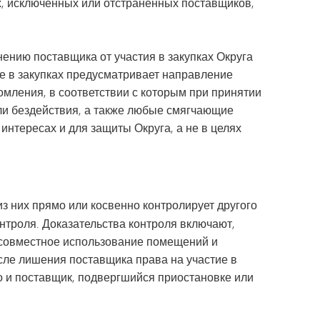
х, исключенных или отстраненных поставщиков,
Программа образования
автомобилестроение,
коренных народов Америки в
строительство
Миннетонке
Проект «Путь вперед»
нению поставщика от участия в закупках Округа
Специальное образование
Дневник капитана | Каталог
ие в закупках предусматривает направление
Раздел I
курсов MHS
омления, в соответствии с которым при принятии
Раздел IX
Tonka Online (дополнительная
или бездействия, а также любые смягчающие
Программа перехода SAIL
информация)
интересах и для защиты Округа, а не в целях
Руководство по здоровому
VANTAGE
образу жизни
Языки мира
з них прямо или косвенно контролирует другого
онтроля. Доказательства контроля включают,
; совместное использование помещений и
сле лишения поставщика права на участие в
то и поставщик, подвергшийся приостановке или