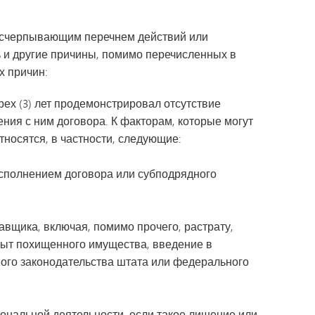
 исчерпывающим перечнем действий или
ь и другие причины, помимо перечисленных в
х причин:
рех (3) лет продемонстрировал отсутствие
ения с ним договора. К факторам, которые могут
тносятся, в частности, следующие:
исполнением договора или субподрядного
авщика, включая, помимо прочего, растрату,
быт похищенного имущества, введение в
ного законодательства штата или федерального
ональной деятельности, если такое лишение или