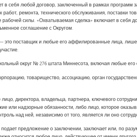
ет в себя любой договор, заключенный в рамках программ з
х работ, ремонта, технического обслуживания, поставки тов
 рабочей силы. «Охватываемая сделка» включает в себя д
сьменное соглашение с Округом.
— это поставщик и любые его аффилированные лица, лишен
участие.
ольный округ № 276 штата Миннесота, включая любые его 
орпорацию, товарищество, ассоциацию, орган государствен
 лицо, директора, владельца, партнера, ключевого сотрудни
ие или надзорные обязанности, либо лицо, которое оказ
троль над ней, независимо от того, является ли оно сотру
е подает предложение о заключении, заключает или, по ра
также относится любое лицо, действующее от имени другог