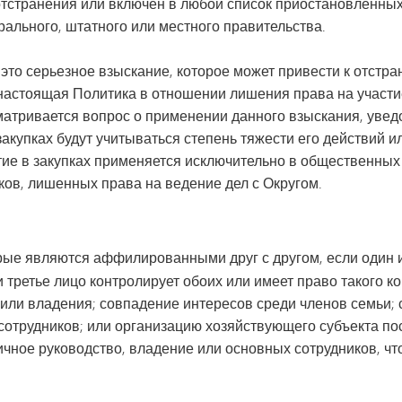
отстранения или включен в любой список приостановленны
Студенческий совет
Технологии
льного, штатного или местного правительства.
Тестирование и оценка
Транспорт
это серьезное взыскание, которое может привести к отстра
о, настоящая Политика в отношении лишения права на участ
матривается вопрос о применении данного взыскания, увед
закупках будут учитываться степень тяжести его действий 
ие в закупках применяется исключительно в общественных 
ков, лишенных права на ведение дел с Округом.
рые являются аффилированными друг с другом, если один и
и третье лицо контролирует обоих или имеет право такого к
 или владения; совпадение интересов среди членов семьи
сотрудников; или организацию хозяйствующего субъекта по
гичное руководство, владение или основных сотрудников, ч