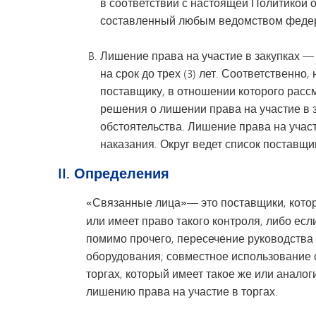
в соответствии с настоящей Политикой 
Развитие молодежи
составленный любым ведомством федера
Досуг для молодежи
Лишение права на участие в закупках — 
на срок до трех (3) лет. Соответственн
поставщику, в отношении которого расс
решения о лишении права на участие в 
обстоятельства. Лишение права на участ
наказания. Округ ведет список поставщи
II. Определения
«Связанные лица»
— это поставщики, кото
или имеет право такого контроля, либо есл
помимо прочего, пересечение руководства
оборудования; совместное использование 
торгах, который имеет такое же или анало
лишению права на участие в торгах.