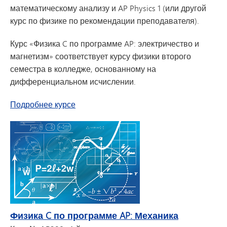
математическому анализу и AP Physics 1 (или другой
курс по физике по рекомендации преподавателя).
Курс «Физика C по программе AP: электричество и
магнетизм» соответствует курсу физики второго
семестра в колледже, основанному на
дифференциальном исчислении.
о
«Физика C по программе AP: электриче
Подробнее
курсе
Физика C по программе AP: Механика