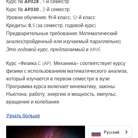
Курс № AP328
, 1-й семестр
Курс № AP330
, 2-й семестр
Уровни обучения: 11-й класс
, 12-й класс
Кредиты: 0
,5 (за семестр, годовой курс)
Предварительные требования: Математический
анализ
(пройденный или изучаемый параллельно)
Это годовой курс, предлагаемый в MHS.
Курс «Физика C (AP): Механика» соответствует курсу
физики с использованием математического анализа,
который изучается в первом семестре в вузе.
Программа курса включает кинематику, законы
Ньютона, работу, энергию и мощность, импульс,
вращение и колебания.
о курсе «Физика C» по программе AP: Мех
Узнать больше
Русский