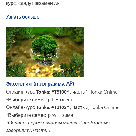
курс, сдадут экзамен AP.
о курсе химии по программе AP
Узнать больше
Экология (программа AP)
Онлайн-курс Tonka: #T3100*
, часть 1, Tonka Online
*Выберите семестр F = осень
Онлайн-курс Tonka: #T3102*
, часть 2, Tonka Online
*Выберите семестр W = зима
*Онлайн, перед началом части 2 необходимо
завершить часть 1.