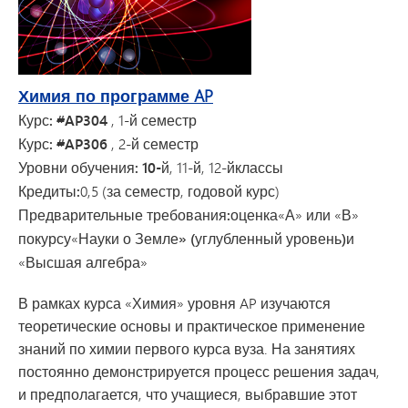
Химия по программе AP
Курс: #AP304
, 1-й семестр
Курс: #AP306
, 2-й семестр
Уровни обучения: 10-й
, 11-й, 12-й
классы
Кредиты:
0,5 (за семестр, годовой курс)
Предварительные требования:
оценка
«А» или «В»
по
курсу
«Науки о Земле
» (углубленный уровень)
и
«Высшая алгебра»
В рамках курса «Химия» уровня AP изучаются
теоретические основы и практическое применение
знаний по химии первого курса вуза. На занятиях
постоянно демонстрируется процесс решения задач,
и предполагается, что учащиеся, выбравшие этот