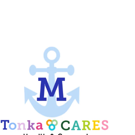
кое здоровье
Руководство
ое здоровье
Конференция CADCA
ие детей в сообществе
Волонтер
ты
бщайтесь. Объединяйтесь!
Ресурсы для молодежи