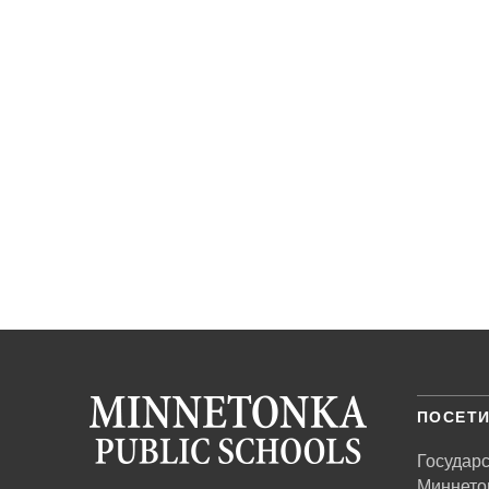
ПОСЕТИ
Государ
Миннето