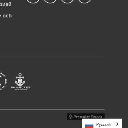
рией
 веб-
Русский