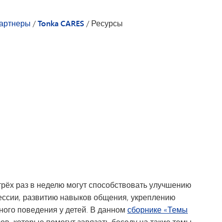
Алкоголь
Психичес
еданий Tonka CARES
Марихуана
Химическ
артнеры
/
Tonka CARES
/
Ресурсы
onka CARES
Опиоиды
Воспитан
Табак, вейпинг и электронные сигаре
Ешьте. О
Психическое здоровье молодежи
рёх раз в неделю могут способствовать улучшению
ессии, развитию навыков общения, укреплению
ного поведения у детей. В данном
сборнике «Темы
в, которые помогут завязать беседу на такие темы,