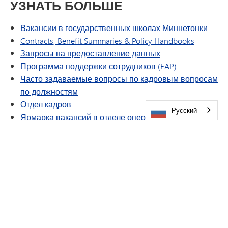
УЗНАТЬ БОЛЬШЕ
Вакансии в государственных школах Миннетонки
Contracts, Benefit Summaries & Policy Handbooks
Запросы на предоставление данных
Программа поддержки сотрудников (EAP)
Часто задаваемые вопросы по кадровым вопросам
по должностям
Отдел кадров
Русский
Ярмарка вакансий в отделе операционной
деятельности и поддержки студентов компании
Minnetonka
Сертификация Национального совета
Резервисты и запасные
Комитет по вопросам благополучия сотрудников
Лицензирование учителей
Проверка анкетных данных волонтеров
Меры по обеспечению благополучия