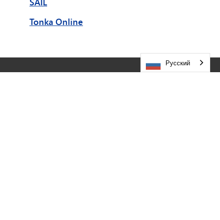
SAIL
Tonka Online
Русский
ПОСЕТИТЕ НАС
Государственные школы Миннетонки
5621 Каунти-роуд 101
Миннетонка,
MN
55345
952-401-5000