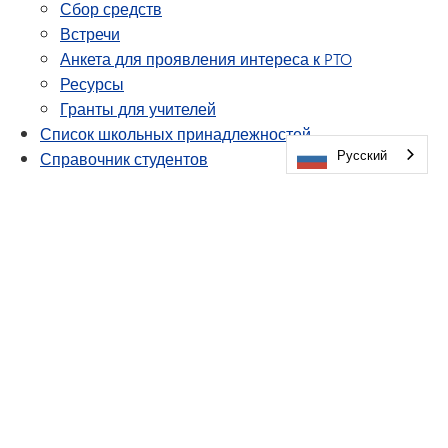
Сбор средств
Встречи
Анкета для проявления интереса к PTO
Ресурсы
Гранты для учителей
Список школьных принадлежностей
Русский
Справочник студентов
Благополучие студентов
TIPS276 (Сообщить о дискриминации/
издевательствах/домогательствах)
Волонтер
Комитеты
Ежегодник
(открывается в 
Рекомендации по прибытию и отъезду