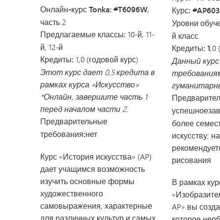
Онлайн-курс Tonka: #T6096W
,
Курс: #AP60
часть 2
Уровни обуч
Предлагаемые классы:
10-й, 11-
й класс
й, 12-й
Кредиты: 1
,0
Кредиты:
1,0 (годовой курс)
Данный кур
Этот курс дает 0,5 кредита в
требования
рамках курса «Искусство»
гуманитарны
*Онлайн, завершите часть 1
Предварител
перед началом части 2.
успешное
за
Предварительные
более семест
требования:
нет
искусству; н
рекомендуетс
Курс «История искусства» (AP)
рисования
дает учащимся возможность
изучить основные формы
В рамках кур
художественного
«Изобразите
самовыражения, характерные
AP» вы созд
для различных культур и самых
которое нео