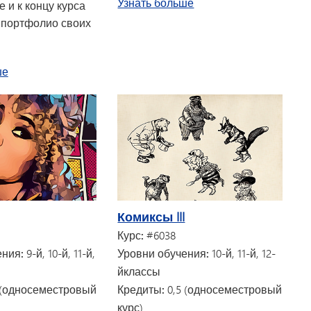
о программе «Творче
Узнать больше
 и к концу курса
портфолио своих
о курсе «Керамика III»
ше
Комиксы III
Курс:
#6038
ения:
9-й, 10-й, 11-й,
Уровни обучения:
10-й, 11-й, 12-
й
классы
 (односеместровый
Кредиты:
0,5 (односеместровый
курс)