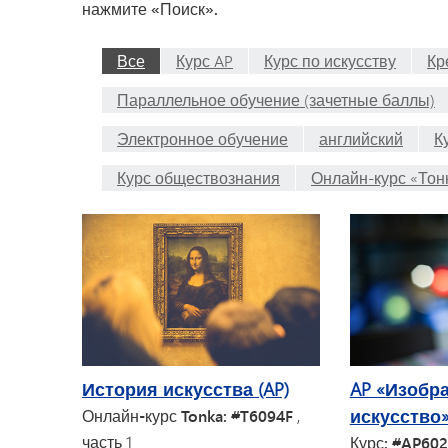
нажмите «Поиск».
Все
Курс AP
Курс по искусству
Кр
Параллельное обучение (зачетные баллы)
Электронное обучение
английский
К
Курс обществознания
Онлайн-курс «Тон
История искусства (AP)
AP «Изобр
искусство
Онлайн-курс Tonka: #T6094F
,
часть 1
Курс: #AP60