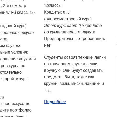
12
классы
3
, 2-й семестр
Кредиты: 0
,5
ения:
11
-й класс
, 12-
(односеместровый курс)
Этот курс дает 0,5 кредита
 (годовой курс)
по гуманитарным наукам
с соответствует
Предварительные требования:
м по
нет
м наукам.
ьные условия:
Студенты освоят техники лепки
вершение двух или
на гончарном круге и лепки
ров курса по
вручную. Они будут создавать
астоятельно
предметы быта, такие как
я пройти курс
кружки, вазы, миски, чайники и
т. д.
са
о курсе «Керамика I»
Подробнее
льное искусство
адите портфолио,
бходимо будет