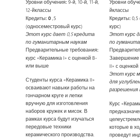
Уровни обучения:
9-й, 10-й, 11-й,
Уровни обуче
12-й
классы
й
классы
Кредиты: 0
,5
Кредиты:
0
,
5
(односеместровый курс)
курс)
Этот курс дает 0,5 кредита
Этот курс д
по гуманитарным наукам
по гуманита
Предварительные требования:
Предварител
курс «Керамика I» с оценкой B-
Завершени
или выше
II» с оценкой
Этот курс 
Студенты курса «Керамика II»
для углублен
осваивают навыки работы на
разрешения
гончарном круге и лепки
вручную для изготовления
Курс «Керамик
наборов кружек и мисок. В
предназначе
рамках курса будут изучаться
целеустремл
передовые техники
которые в хо
керамического производства.
проведут ин