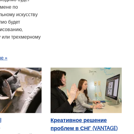
амене по
льному искусству
лио будет
исованию,
 или трехмерному
рамках программы AP
о курсе «Изобразительное искусство
ше
»
I
Креативное решение
проблем в СНГ (VANTAGE)
0