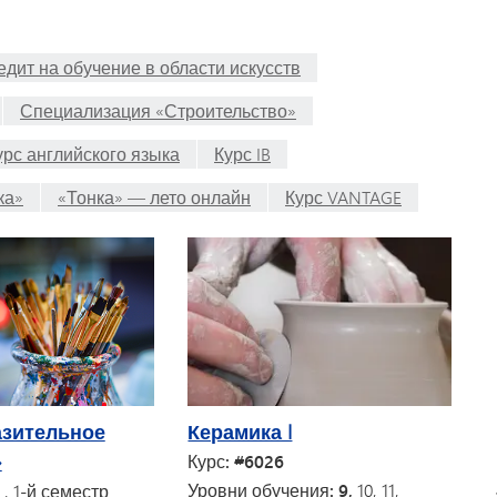
едит на обучение в области искусств
Специализация «Строительство»
урс английского языка
Курс IB
ка»
«Тонка» — лето онлайн
Курс VANTAGE
азительное
Керамика I
»
Курс: #6026
Уровни обучения: 9,
10, 11,
2
, 1-й семестр