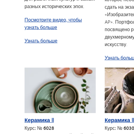
разных исторических эпох.
сдать на экз
«Изобразите
Посмотрите видео, чтобы
AP». Портфо
узнать больше
посвящено р
двухмерному
об курсе «История искусства» в 
Узнать больше
искусству.
Узнать боль
Керамика II
Керамика II
Курс: № 6028
Курс: № 603