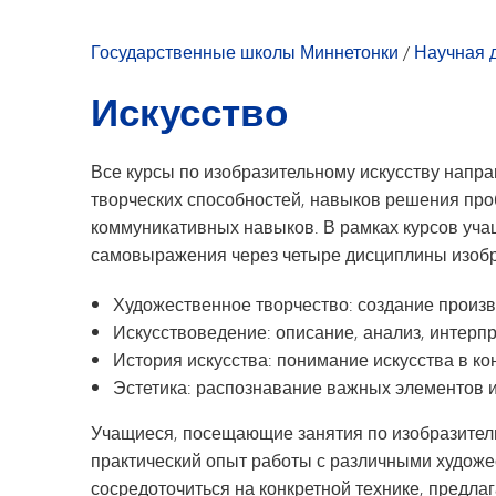
Развитие молодежи
Досуг для молодежи
Государственные школы Миннетонки
/
Научная 
Искусство
Все курсы по изобразительному искусству напр
творческих способностей, навыков решения про
коммуникативных навыков. В рамках курсов уч
самовыражения через четыре дисциплины изобра
Художественное творчество: создание произв
Искусствоведение: описание, анализ, интерп
История искусства: понимание искусства в ко
Эстетика: распознавание важных элементов и
Учащиеся, посещающие занятия по изобразитель
практический опыт работы с различными художе
сосредоточиться на конкретной технике, предлаг