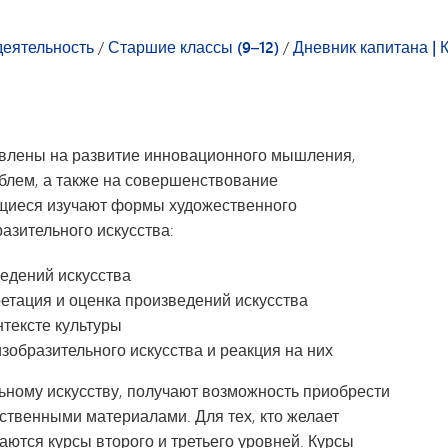
Студенческий совет
Технологии
деятельность
/
Старшие классы (9–12)
/
Дневник капитана | 
Тестирование и оценка
Транспорт
авлены на развитие инновационного мышления,
блем, а также на совершенствование
ащиеся изучают формы художественного
зительного искусства:
едений искусства
ретация и оценка произведений искусства
нтексте культуры
зобразительного искусства и реакция на них
ному искусству, получают возможность приобрести
ственными материалами. Для тех, кто желает
аются курсы второго и третьего уровней. Курсы