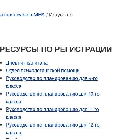
Программа образования
автомобилестроение,
коренных народов Америки в
строительство
Каталог курсов MHS
/
Искусство
Миннетонке
Проект «Путь вперед»
Специальное образование
Дневник капитана | Каталог
Раздел I
курсов MHS
Раздел IX
Tonka Online (дополнительная
РЕСУРСЫ ПО РЕГИСТРАЦИИ
Программа перехода SAIL
информация)
Руководство по здоровому
VANTAGE
Дневник капитана
образу жизни
Языки мира
Отдел психологической помощи
Руководство по планированию для 9-го
класса
Руководство по планированию для 10-го
класса
Руководство по планированию для 11-го
класса
Руководство по планированию для 12-го
класса