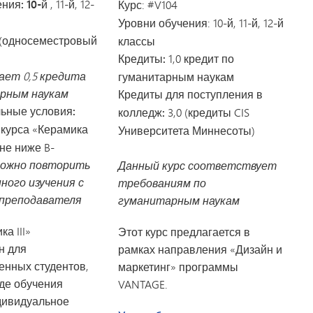
ния: 10-й
, 11-й, 12-
Курс
: #V104
Уровни обучения
: 10-й, 11-й, 12-й
 (односеместровый
классы
Кредиты:
1,0 кредит по
ает 0,5 кредита
гуманитарным наукам
рным наукам
Кредиты для поступления в
ьные условия:
колледж:
3,0 (кредиты CIS
е
курса «Керамика
Университета Миннесоты)
 не ниже B-
можно повторить
Данный курс соответствует
ного изучения с
требованиям по
 преподавателя
гуманитарным наукам
а III»
Этот курс предлагается в
н для
рамках направления «Дизайн и
енных студентов,
маркетинг» программы
де обучения
VANTAGE.
дивидуальное