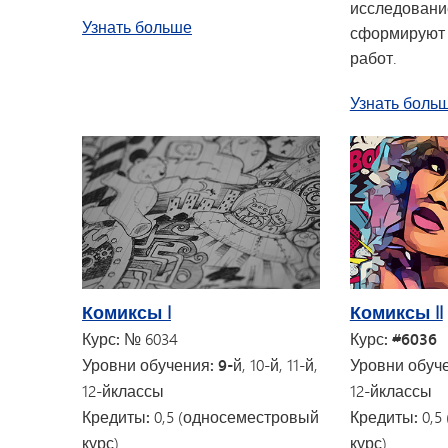
исследование
о курсе «Керамика II»
Узнать больше
сформируют 
работ.
Узнать боль
Комиксы I
Комиксы II
Курс:
№ 6034
Курс: #6036
Уровни обучения: 9-й
, 10-й, 11-й,
Уровни обуч
12-й
классы
12-й
классы
Кредиты:
0,5 (односеместровый
Кредиты:
0,5
курс)
курс)