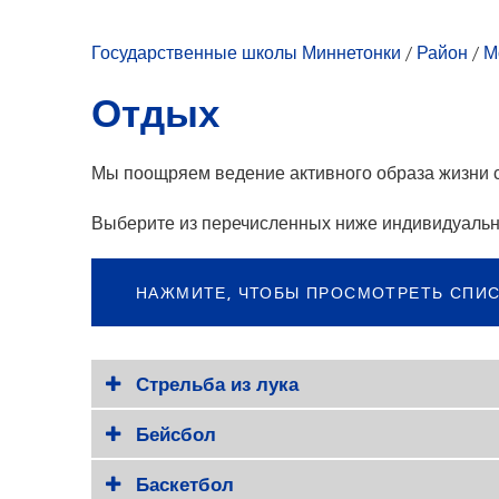
О наших сотруд
Ис
Развитие молодежи
Досуг для молодежи
Возможности дл
Юн
Государственные школы Миннетонки
/
Район
/
М
Актуальные кат
Ле
Отдых
Трудоустройств
Рег
Аренда помеще
Св
Мы поощряем ведение активного образа жизни с 
Политики
Ра
Зал славы
Раб
Выберите из перечисленных ниже индивидуальн
Отчет школьног
Волонтер
НАЖМИТЕ, ЧТОБЫ ПРОСМОТРЕТЬ СПИС
Стипендии
Стрельба из лука
Бейсбол
Баскетбол