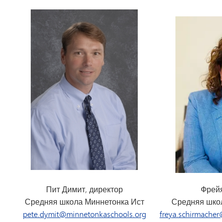
Пит Димит, директор
Фрей
Средняя школа Миннетонка Ист
Средняя шко
pete.dymit@minnetonkaschools.org
freya.schirmache