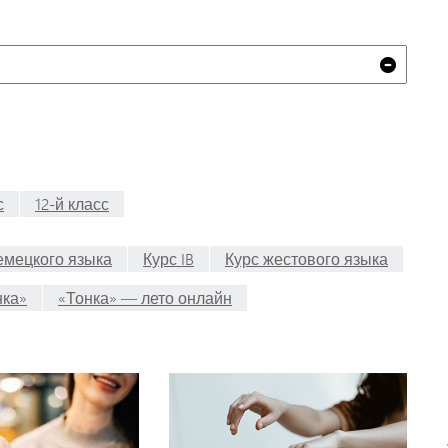
Очист
с
12-й класс
емецкого языка
Курс IB
Курс жестового языка
нка»
«Тонка» — лето онлайн