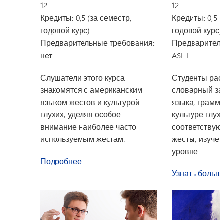
12
12
Кредиты:
0,5 (за семестр,
Кредиты:
0,5 
годовой курс)
годовой курс
Предварительные требования:
Предварител
нет
ASL I
Слушатели этого курса
Студенты ра
знакомятся с американским
словарный з
языком жестов и культурой
языка, грамм
глухих, уделяя особое
культуре глу
внимание наиболее часто
соответству
используемым жестам.
жесты, изуч
уровне.
об американском языке жестов I
Подробнее
Узнать боль