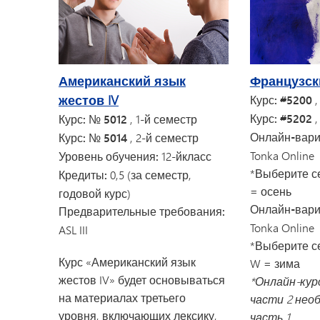
Американский язык
Французски
жестов IV
Курс: #5200
,
Курс: #5202
,
Курс: № 5012
, 1-й семестр
Онлайн-вари
Курс: № 5014
, 2-й семестр
Tonka Online
Уровень обучения:
12-й
класс
*Выберите се
Кредиты:
0,5 (за семестр,
= осень
годовой курс)
Онлайн-вари
Предварительные требования:
Tonka Online
ASL III
*Выберите се
Курс «Американский язык
W = зима
жестов IV» будет основываться
*Онлайн-кур
на материалах третьего
части 2 нео
уровня, включающих лексику,
часть 1.