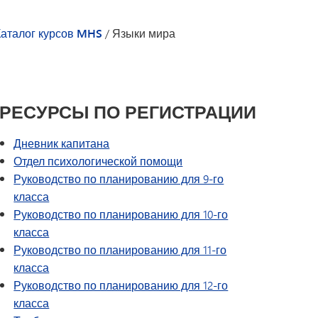
Программа образования
автомобилестроение,
коренных народов Америки в
строительство
Каталог курсов MHS
/
Языки мира
Миннетонке
Проект «Путь вперед»
Специальное образование
Дневник капитана | Каталог
Раздел I
курсов MHS
Раздел IX
Tonka Online (дополнительная
РЕСУРСЫ ПО РЕГИСТРАЦИИ
Программа перехода SAIL
информация)
Руководство по здоровому
VANTAGE
Дневник капитана
образу жизни
Языки мира
Отдел психологической помощи
Руководство по планированию для 9-го
класса
Руководство по планированию для 10-го
класса
Руководство по планированию для 11-го
класса
Руководство по планированию для 12-го
класса