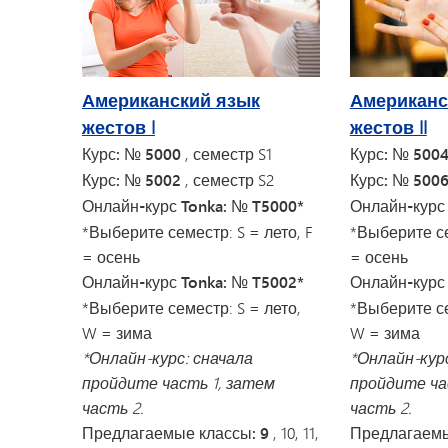
Американский язык
Американс
жестов I
жестов II
Курс: № 5000
, семестр S1
Курс: № 500
Курс: № 5002
, семестр S2
Курс: № 500
Онлайн-курс Tonka: № T5000*
Онлайн-курс
*Выберите семестр: S = лето, F
*Выберите се
= осень
= осень
Онлайн-курс Tonka: № T5002*
Онлайн-курс 
*Выберите семестр: S = лето,
*Выберите се
W = зима
W = зима
*Онлайн-курс: сначала
*Онлайн-курс
пройдите часть 1, затем
пройдите ча
часть 2.
часть 2.
Предлагаемые классы: 9
, 10, 11,
Предлагаемы