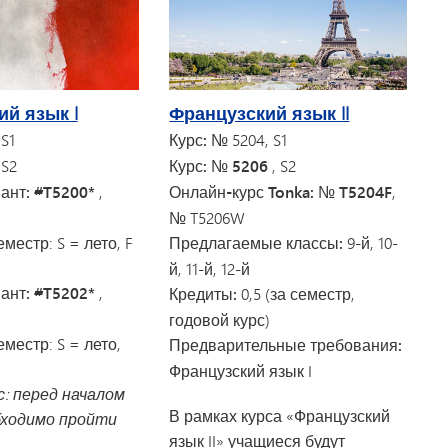
й язык I
Французский язык II
 S1
Курс:
№ 5204, S1
 S2
Курс: № 5206
, S2
ант: #T5200*
,
Онлайн-курс Tonka: № T5204F
,
№ T5206W
местр: S = лето, F
Предлагаемые классы:
9-й, 10-
й, 11-й, 12-й
ант: #T5202*
,
Кредиты:
0,5 (за семестр,
годовой курс)
местр: S = лето,
Предварительные требования:
Французский язык I
с: перед началом
В рамках курса «Французский
бходимо пройти
язык II» учащиеся будут