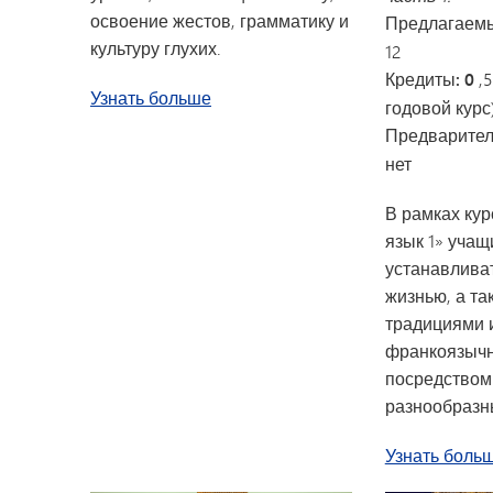
освоение жестов, грамматику и
Предлагаемы
культуру глухих.
12
Кредиты: 0
,
об американском языке жестов IV
Узнать больше
годовой курс
Предварител
нет
В рамках кур
язык 1» учащ
устанавливат
жизнью, а та
традициями 
франкоязычн
посредством
разнообразн
Узнать боль