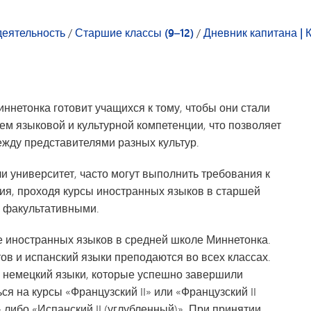
Студенческий совет
Технологии
деятельность
/
Старшие классы (9–12)
/
Дневник капитана | 
Тестирование и оценка
Транспорт
нетонка готовит учащихся к тому, чтобы они стали
 языковой и культурной компетенции, что позволяет
жду представителями разных культур.
 университет, часто могут выполнить требования к
ия, проходя курсы иностранных языков в старшей
я факультативными.
е иностранных языков в средней школе Миннетонка.
ов и испанский языки преподаются во всех классах.
и немецкий языки, которые успешно завершили
ся на курсы «Французский II» или «Французский II
» либо «Испанский II (углубленный)». При принятии