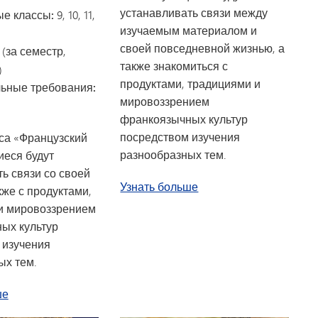
устанавливать связи между
е классы:
9, 10, 11,
изучаемым материалом и
своей повседневной жизнью, а
5 (за семестр,
также знакомиться с
)
продуктами, традициями и
ьные требования:
мировоззрением
франкоязычных культур
посредством изучения
са «Французский
разнообразных тем.
иеся будут
ь связи со своей
о курсе «Французский 
Узнать больше
кже с продуктами,
и мировоззрением
ых культур
 изучения
ых тем.
о курсе «Французский язык I»
ше