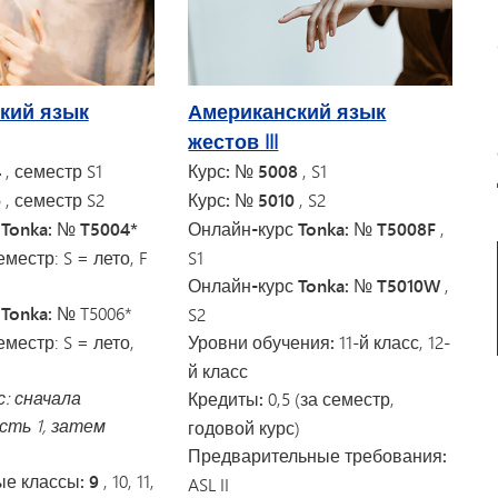
Американский язык
кий язык
жестов III
Курс: № 5008
, S1
4
, семестр S1
Курс: № 5010
, S2
6
, семестр S2
Онлайн-курс Tonka: № T5008F
,
 Tonka: № T5004*
S1
местр: S = лето, F
Онлайн-курс Tonka: № T5010W
,
Tonka:
№ T5006*
S2
Уровни обучения:
11-й класс, 12-
местр: S = лето,
й класс
: сначала
Кредиты:
0,5 (за семестр,
сть 1, затем
годовой курс)
Предварительные требования:
е классы: 9
, 10, 11,
ASL II