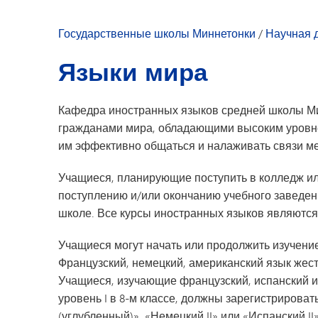
Развитие молодежи
Досуг для молодежи
Государственные школы Миннетонки
/
Научная 
Языки мира
Кафедра иностранных языков средней школы Мин
гражданами мира, обладающими высоким уровнем
им эффективно общаться и налаживать связи ме
Учащиеся, планирующие поступить в колледж или
поступлению и/или окончанию учебного заведен
школе. Все курсы иностранных языков являютс
Учащиеся могут начать или продолжить изучени
Французский, немецкий, американский язык жест
Учащиеся, изучающие французский, испанский 
уровень I в 8-м классе, должны зарегистрировать
(углубленный)», «Немецкий II» или «Испанский II