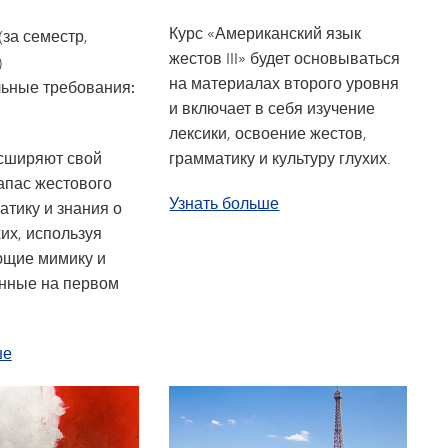
Курс «Американский язык
(за семестр,
жестов III» будет основываться
)
на материалах второго уровня
ьные требования:
и включает в себя изучение
лексики, освоение жестов,
грамматику и культуру глухих.
сширяют свой
апас жестового
об американском языке
Узнать больше
атику и знания о
хих, используя
ющие мимику и
енные на первом
об американском языке жестов II
ше