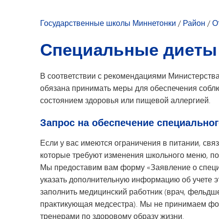
Развитие молодежи
Досуг для молодежи
Государственные школы Миннетонки
/
Район
/
О
Специальные диеты 
В соответствии с рекомендациями Министерства
обязана принимать меры для обеспечения собл
состоянием здоровья или пищевой аллергией.
Запрос на обеспечение специальног
Если у вас имеются ограничения в питании, св
которые требуют изменения школьного меню, пож
Мы предоставим вам форму «Заявление о специа
указать дополнительную информацию об учете э
заполнить медицинский работник (врач, фельдш
практикующая медсестра). Мы не принимаем ф
тренерами по здоровому образу жизни.