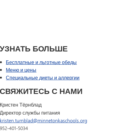
Программа образования
автомобилестроение,
коренных народов Америки в
строительство
Миннетонке
Проект «Путь вперед»
Специальное образование
Дневник капитана | Каталог
Раздел I
курсов MHS
Раздел IX
Tonka Online (дополнительная
УЗНАТЬ БОЛЬШЕ
Программа перехода SAIL
информация)
Руководство по здоровому
VANTAGE
Бесплатные и льготные обеды
образу жизни
Языки мира
Меню и цены
Специальные диеты и аллергии
СВЯЖИТЕСЬ С НАМИ
Кристен Тёрнблад
Директор службы питания
kristen.turnblad@minnetonkaschools.org
952-401-5034