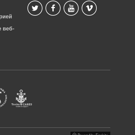
рией
 веб-