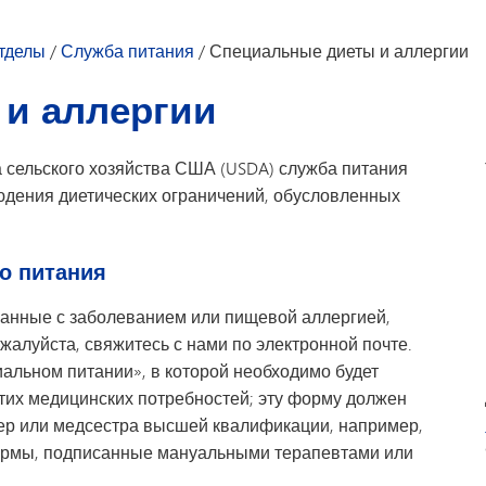
Студенческий совет
Технологии
тделы
/
Служба питания
/
Специальные диеты и аллергии
Тестирование и оценка
Транспорт
и аллергии
 сельского хозяйства США (USDA) служба питания
юдения диетических ограничений, обусловленных
о питания
язанные с заболеванием или пищевой аллергией,
алуйста, свяжитесь с нами по электронной почте.
льном питании», в которой необходимо будет
тих медицинских потребностей; эту форму должен
ер или медсестра высшей квалификации, например,
ормы, подписанные мануальными терапевтами или