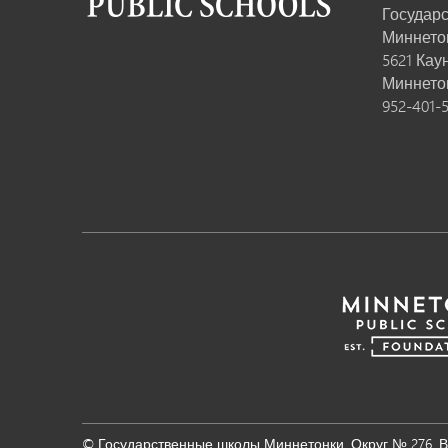
Государ
Миннето
5621 Кау
Миннето
952-401-
© Государственные школы Миннетонки. Округ № 276. 