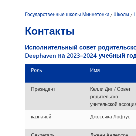
Наше сообщест
Развитие молодежи
Досуг для молодежи
Открытый клас
Государственные школы Миннетонки
/
Школы
/
Справочник для
Контакты
Приветствие ди
Архив новостей
Исполнительный совет родительск
Справочник сот
Deephaven на 2023–2024 учебный го
Роль
Имя
Президент
Келли Диг / Совет
родительско-
учительской ассоци
казначей
Джессика Лофтус
Секретарь
Дженн Андерсон