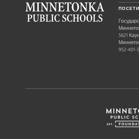
ПОСЕТИ
Государ
Миннето
5621 Кау
Миннето
952-401-