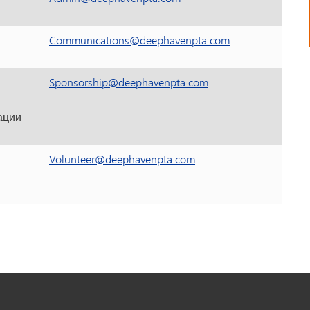
Communications@deephavenpta.com
Sponsorship@deephavenpta.com
ации
Volunteer@deephavenpta.com