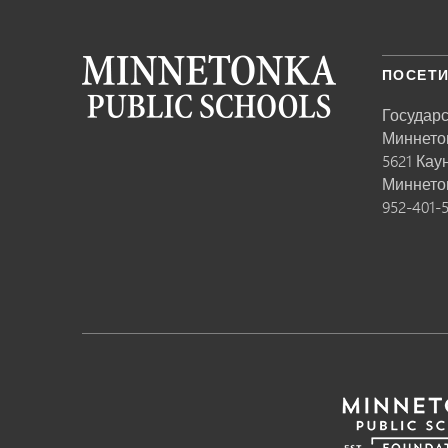
ПОСЕТИ
Государ
Миннето
5621 Кау
Миннето
952-401-