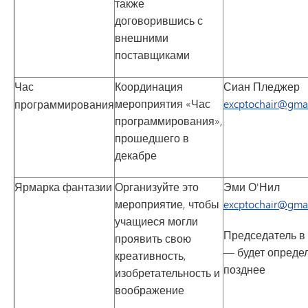
также
договорившись с
внешними
поставщиками
Час
Координация
Сиан Пледжер
мероприятия «Час
excptochair@gma
программирования
программирования»,
прошедшего в
декабре
Ярмарка фантазии
Организуйте это
Эми О'Нил
мероприятие, чтобы
excptochair@gma
учащиеся могли
Председатель в
проявить свою
— будет опреде
креативность,
позднее
изобретательность и
воображение