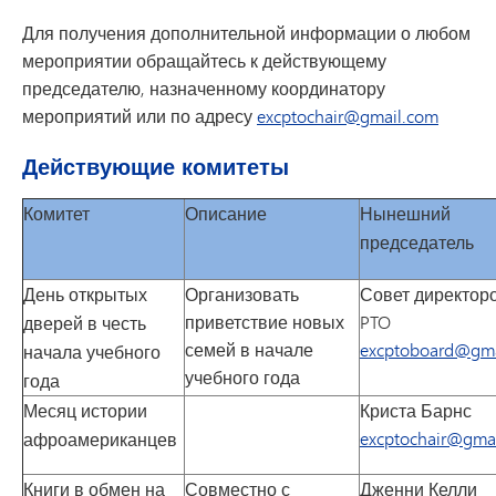
Для получения дополнительной информации о любом
мероприятии обращайтесь к действующему
председателю, назначенному координатору
мероприятий или по адресу
excptochair@gmail.com
Действующие комитеты
Комитет
Описание
Нынешний
председатель
День открытых
Организовать
Совет директор
приветствие новых
PTO
дверей в честь
семей в начале
excptoboard@gma
начала учебного
учебного года
года
Месяц истории
Криста Барнс
excptochair@gma
афроамериканцев
Книги в обмен на
Совместно с
Дженни Келли