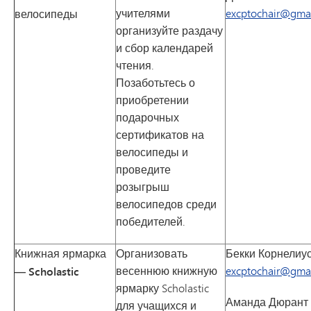
учителями
excptochair@gma
велосипеды
организуйте раздачу
и сбор календарей
чтения.
Позаботьтесь о
приобретении
подарочных
сертификатов на
велосипеды и
проведите
розыгрыш
велосипедов среди
победителей.
Книжная ярмарка
Организовать
Бекки Корнелиу
весеннюю книжную
excptochair@gma
— Scholastic
ярмарку Scholastic
Аманда Дюрант
для учащихся и