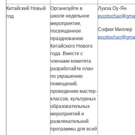
Китайский Новый
Организуйте в
Луиза Оу-Ян
школе недельное
excptochair@gma
год
мероприятие,
София Миллер
посвященное
excptochair@gma
празднованию
Китайского Нового
года. Вместе с
членами комитета
разработайте план
по украшению
помещений,
проведению мастер-
классов, культурных
образовательных
мероприятий и
развлекательной
программы для всей