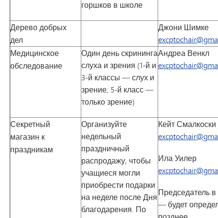
горшков в школе
Дерево добрых
Джони Шимке
excptochair@gma
дел
Медицинское
Один день скрининга
Андреа Венкл
слуха и зрения (1-й и
excptochair@gma
обследование
3-й классы — слух и
зрение; 5-й класс —
только зрение)
Секретный
Организуйте
Кейт Смалкоски
недельный
excptochair@gma
магазин к
праздничный
праздникам
Ила Уилер
распродажу, чтобы
excptochair@gma
учащиеся могли
приобрести подарки
Председатель в
на неделе после Дня
— будет опреде
благодарения. По
позднее