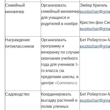
Семейный
Организовать
Эмбер Кригель
семейный киновечер
excptochair@gma
киновечер
для учащихся и
Кристен фон См
родителей в ноябре.
excptochair@gma
Награждение
Организовать
Бет Робертсон-
программу и
excptochair@gma
пятиклассников
вечеринку по случаю
окончания учебного
года для учеников 5-
го класса (за
пределами школы, в
центре «Commons»).
Садоводство
Координировать
Бет Робертсон-
высадку растений и
excptochair@gma
полив уличных