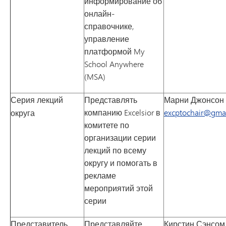
информирование об
онлайн-
справочнике,
управление
платформой My
School Anywhere
(MSA)
Серия лекций
Представлять
Марни Джонсон
компанию Excelsior в
excptochair@gma
округа
комитете по
организации серии
лекций по всему
округу и помогать в
рекламе
мероприятий этой
серии
Представитель
Представляйте
Кирстин Сэнсом