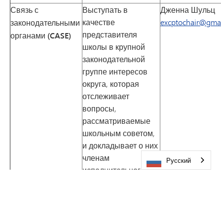
Связь с
Выступать в
Дженна Шульц
качестве
excptochair@gma
законодательными
представителя
органами (CASE)
школы в крупной
законодательной
группе интересов
округа, которая
отслеживает
вопросы,
рассматриваемые
школьным советом,
и докладывает о них
членам
Русский
исполнительного
комитета и
родительского
комитета.
Организация