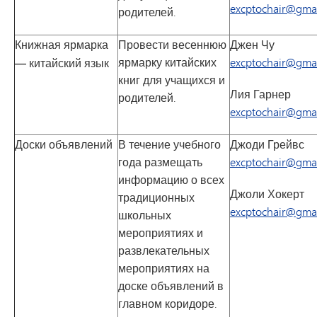
excptochair@gma
родителей.
Книжная ярмарка
Провести весеннюю
Джен Чу
ярмарку китайских
excptochair@gma
— китайский язык
книг для учащихся и
Лия Гарнер
родителей.
excptochair@gma
Доски объявлений
В течение учебного
Джоди Грейвс
года размещать
excptochair@gma
информацию о всех
Джоли Хокерт
традиционных
excptochair@gma
школьных
мероприятиях и
развлекательных
мероприятиях на
доске объявлений в
главном коридоре.