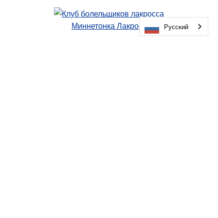
Миннетонка Лакросс
Русский
Молодежная хоккейная ассоциация Миннетонки
Клуб поддержки оркестра
Клуб болельщиков «Skipperettes»